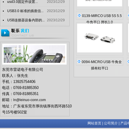
usd3.0固定件设置...
2023/12/29
USB3.0 标准的插座信...
2023/12/29
0139-MIRCO USB 5S 5.5
USB连接器设备内部的...
2023/12/29
牛角平口 脚长1.0
0094-MICRO USB 牛角全
插有柱平口
东莞市雷诺电子有限公司
联系人：张先生
手机：13925754406
电话：0769-81885350
传真：0769-81885351
邮箱：
ln@leinuo-conn.com
地址：广东省东莞市厚街镇厚街西环路510
号15号楼502室
网站首页
|
公司简介
|
产品