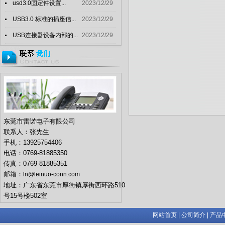
usd3.0固定件设置...
2023/12/29
USB3.0 标准的插座信...
2023/12/29
USB连接器设备内部的...
2023/12/29
东莞市雷诺电子有限公司
联系人：张先生
手机：13925754406
电话：0769-81885350
传真：0769-81885351
邮箱：
ln@leinuo-conn.com
地址：广东省东莞市厚街镇厚街西环路510
号15号楼502室
网站首页
|
公司简介
|
产品