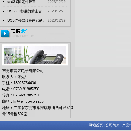
usd3.0固定件设置...
2023/12/29
USB3.0 标准的插座信...
2023/12/29
USB连接器设备内部的...
2023/12/29
东莞市雷诺电子有限公司
联系人：张先生
手机：13925754406
电话：0769-81885350
传真：0769-81885351
邮箱：
ln@leinuo-conn.com
地址：广东省东莞市厚街镇厚街西环路510
号15号楼502室
网站首页
|
公司简介
|
产品