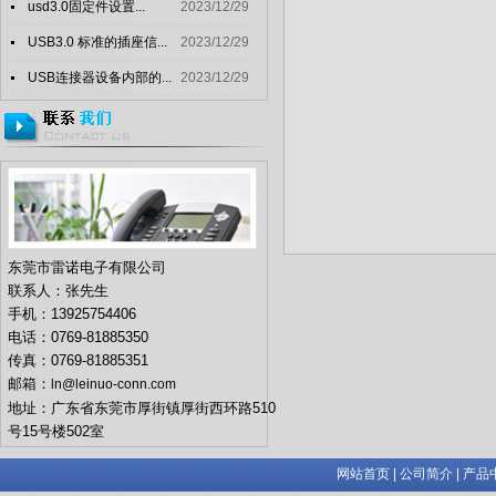
usd3.0固定件设置...
2023/12/29
USB3.0 标准的插座信...
2023/12/29
USB连接器设备内部的...
2023/12/29
东莞市雷诺电子有限公司
联系人：张先生
手机：13925754406
电话：0769-81885350
传真：0769-81885351
邮箱：
ln@leinuo-conn.com
地址：广东省东莞市厚街镇厚街西环路510
号15号楼502室
网站首页
|
公司简介
|
产品