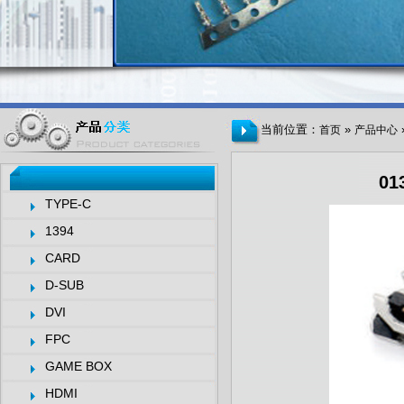
当前位置：
»
首页
产品中心
01
TYPE-C
1394
CARD
D-SUB
DVI
FPC
GAME BOX
HDMI