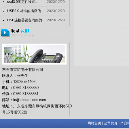
usd3.0固定件设置...
2023/12/29
USB3.0 标准的插座信...
2023/12/29
USB连接器设备内部的...
2023/12/29
东莞市雷诺电子有限公司
联系人：张先生
手机：13925754406
电话：0769-81885350
传真：0769-81885351
邮箱：
ln@leinuo-conn.com
地址：广东省东莞市厚街镇厚街西环路510
号15号楼502室
网站首页
|
公司简介
|
产品