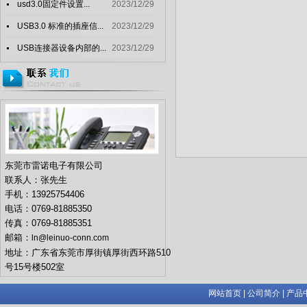
usd3.0固定件设置...
2023/12/29
USB3.0 标准的插座信...
2023/12/29
USB连接器设备内部的...
2023/12/29
东莞市雷诺电子有限公司
联系人：张先生
手机：13925754406
电话：0769-81885350
传真：0769-81885351
邮箱：
ln@leinuo-conn.com
地址：广东省东莞市厚街镇厚街西环路510
号15号楼502室
网站首页
|
公司简介
|
产品