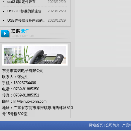
usd3.0固定件设置...
2023/12/29
USB3.0 标准的插座信...
2023/12/29
USB连接器设备内部的...
2023/12/29
东莞市雷诺电子有限公司
联系人：张先生
手机：13925754406
电话：0769-81885350
传真：0769-81885351
邮箱：
ln@leinuo-conn.com
地址：广东省东莞市厚街镇厚街西环路510
号15号楼502室
网站首页
|
公司简介
|
产品